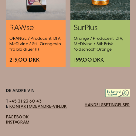
RAWse
SurPlus
ORANGE / Producent: DIV,
Orange / Producent: DIV,
MeDIvIne / Stil: Orangevin
MeDIvIne / Stil: Frisk
fra blå druer (!)
"oldschool" Orange
219,00 DKK
199,00 DKK
DE ANDRE VIN
T
+45 31 23 60 43
HANDELSBETINGELSER
E
KONTAKT@DEANDRE-VIN.DK
FACEBOOK
INSTAGRAM