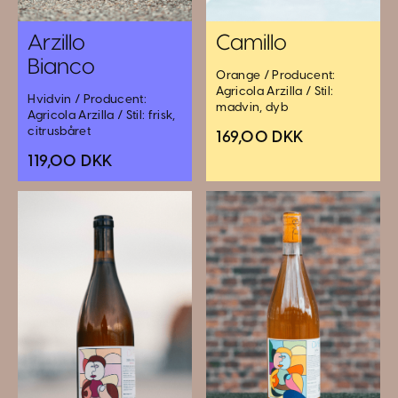
Arzillo
Camillo
Bianco
Orange / Producent:
Agricola Arzilla / Stil:
Hvidvin / Producent:
madvin, dyb
Agricola Arzilla / Stil: frisk,
citrusbåret
169,00 DKK
119,00 DKK