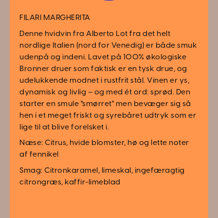
FILARI MARGHERITA
Denne hvidvin fra Alberto Lot fra det helt
nordlige Italien (nord for Venedig) er både smuk
udenpå og indeni. Lavet på 100% økologiske
Bronner druer som faktisk er en tysk drue, og
udelukkende modnet i rustfrit stål. Vinen er ys,
dynamisk og livlig – og med ét ord: sprød. Den
starter en smule "smørret" men bevæger sig så
hen i et meget friskt og syrebåret udtryk som er
lige til at blive forelsket i.
Næse: Citrus, hvide blomster, hø og lette noter
af fennikel
Smag: Citronkaramel, limeskal, ingefæragtig
citrongræs, kaffir-limeblad