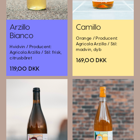
Arzillo
Camillo
Bianco
Orange / Producent:
Agricola Arzilla / Stil:
Hvidvin / Producent:
madvin, dyb
Agricola Arzilla / Stil: frisk,
citrusbåret
169,00 DKK
119,00 DKK