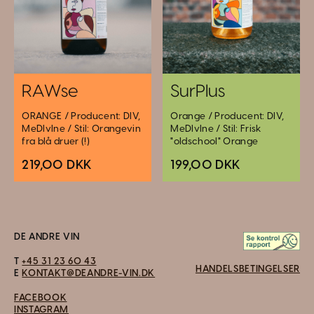
RAWse
SurPlus
ORANGE / Producent: DIV,
Orange / Producent: DIV,
MeDIvIne / Stil: Orangevin
MeDIvIne / Stil: Frisk
fra blå druer (!)
"oldschool" Orange
219,00 DKK
199,00 DKK
DE ANDRE VIN
T
+45 31 23 60 43
HANDELSBETINGELSER
E
KONTAKT@DEANDRE-VIN.DK
FACEBOOK
INSTAGRAM